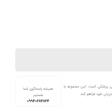
فی پزشکی است. این مجموعه با
همیشه پاسخگوی شما
ریان خود فراهم کند.
هستیم
09940684864