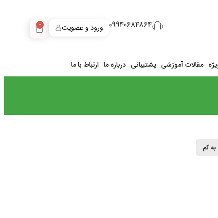
09940684864
0
ورود و عضویت
ژه
مقالات آموزشی
پشتیبانی
درباره ما
ارتباط با ما
 به کم