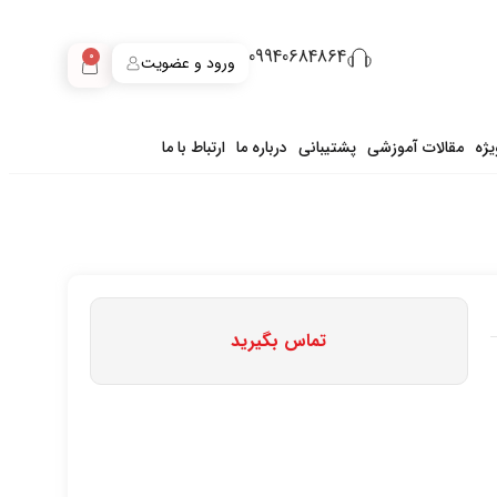
09940684864
0
ورود و عضویت
ژه
مقالات آموزشی
پشتیبانی
درباره ما
ارتباط با ما
تماس بگیرید