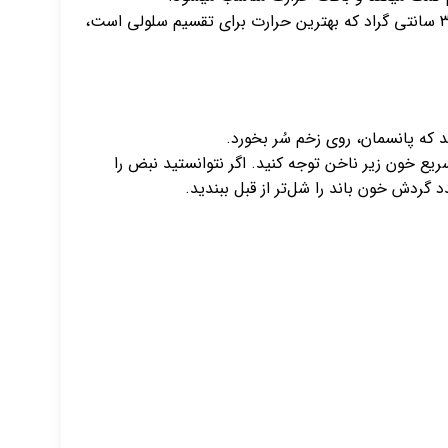
باند کنار بافته از تبخیر ترشحات جلوگیری کرده و زخم را از سرد شدن محافظت میکند و باعث تثبیت دما در درجه حرارت ۳۷ سانتی گراد که بهترین حرارت برای تقسیم سلولی است،
 که پانسمان، روی زخم سُر بخورد.
یع خون زیر ناخن توجه کنید. اگر نتوانستید نبض را
د گردش خون باند را شل‌تر از قبل ببندید.