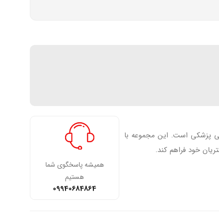
فی پزشکی است. این مجموعه با
ریان خود فراهم کند.
همیشه پاسخگوی شما
هستیم
09940684864