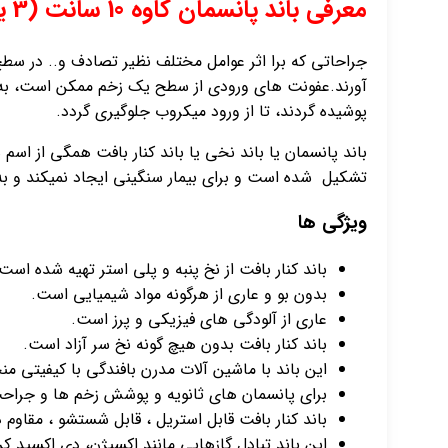
معرفی باند پانسمان کاوه 10 سانت (3 یارد):
جراحاتی که برا اثر عوامل مختلف نظیر تصادف و.. در سط
آورند.عفونت های ورودی از سطح یک زخم ممکن است، به ت
پوشیده گردند، تا از ورود میکروب جلوگیری گردد.
باند پانسمان یا باند نخی یا باند کنار بافت همگی از اسم 
تشکیل شده است و برای بیمار سنگینی ایجاد نمیکند و به ر
ویژگی ها
باند کنار بافت از نخ پنبه و پلی استر تهیه شده است
بدون بو و عاری از هرگونه مواد شیمیایی است.
عاری از آلودگی های فیزیکی و پرز است.
باند کنار بافت بدون هیچ گونه نخ سر آزاد است.
این باند با ماشین آلات مدرن بافندگی با کیفیتی م
برای پانسمان های ثانویه و پوشش زخم ها و جرا
باند کنار بافت قابل استریل ، قابل شستشو ، مقاوم 
این باند تبادل گازهایی مانند اکسیژن، دی اکسید ک