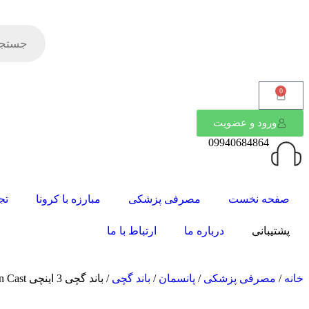
0
ورود و عضویت
09940684864
صفحه نخست
مصرفی پزشکی
مبارزه با کرونا
تج
پشتیبانی
درباره ما
ارتباط با ما
خانه
/
مصرفی پزشکی
/
پانسمان
/
باند گچی
/ باند گچی 3 اینچی Golden Cast