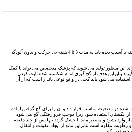
باندهای گچی در مصارف پزشکی برای ثابت نگه داشتن و گچ گرفتن پا یا عضو شکسته و یا آسیب دیده بیمار استفاده می‌شوند. عضو شکسته یا آسیب دیده باید به مدت 3 تا 4 هفته بی حرکت و بدون آلودگی
ای این منظور تولید می شوند که پزشک متخصص می تواند با کمک
یرند بنابراین هدف از گچ گیری اندام شکسته شده ثابت کردن
ستفاده می شود باند گچی در واقع نوعی بانداژ است که از آن
سته شده در وضعیت مناسب قرار داد و آن را برای گچ گرفتن آماده
باید از انگشتان استفاده شود زیرا موجب فرو رفتگی گچ می شود
ر وارد نشود و منتظر ماند تا خشک‌ گردد تنها پس از چند دقیقه
 رطوبت مقاوم است بنابراین مانع از ایجاد عفونت و انتقال
 خود نمی کند .