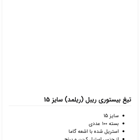
تیغ بیستوری ریبل (ریلمد) سایز 15
سایز 15
بسته ۱۰۰ عددی
استریل شده با اشعه گاما
از جنس استیل کربن و برنج