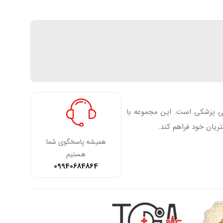
فی پزشکی است. این مجموعه با
ریان خود فراهم کند.
همیشه پاسخگوی شما
هستیم
09940684864