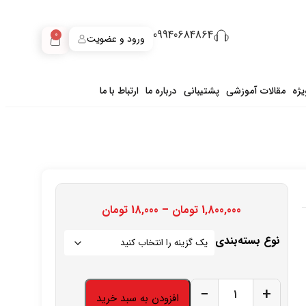
09940684864
0
ورود و عضویت
ژه
مقالات آموزشی
پشتیبانی
درباره ما
ارتباط با ما
1,800,000
تومان
–
18,000
تومان
نوع بسته‌بندی
−
+
افزودن به سبد خرید