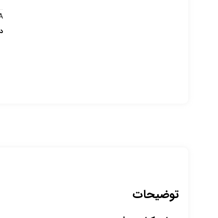
A
د
توضیحات