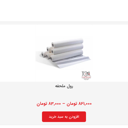
رول ملحفه
861,000
تومان
–
83,000
تومان
افزودن به سبد خرید