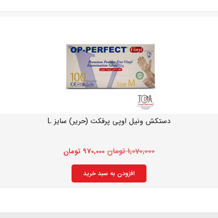
دستکش ونیل اوپی پرفکت (حریر) سایز L
1,070,000
تومان
970,000
تومان
افزودن به سبد خرید