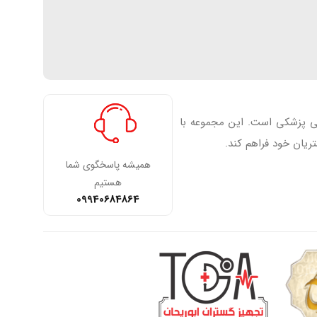
فی پزشکی است. این مجموعه با
ریان خود فراهم کند.
همیشه پاسخگوی شما
هستیم
09940684864