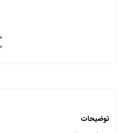
د
ب
توضیحات