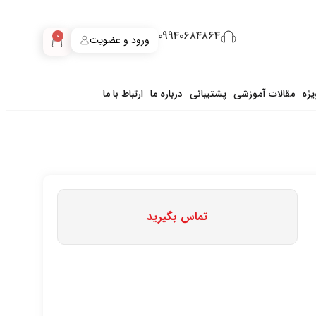
09940684864
0
ورود و عضویت
ژه
مقالات آموزشی
پشتیبانی
درباره ما
ارتباط با ما
تماس بگیرید