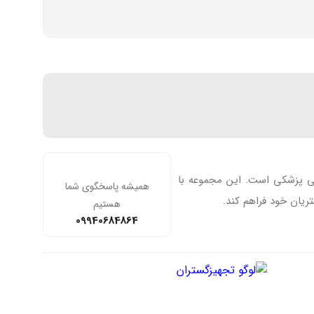
فی پزشکی است. این مجموعه با
همیشه پاسخگوی شما
ریان خود فراهم کند.
هستیم
09940684864