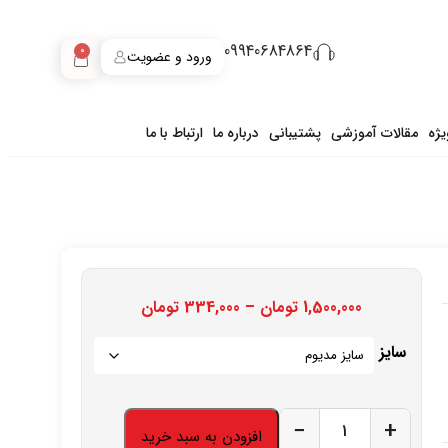
09940684864
0
ورود و عضویت
ژه
مقالات آموزشی
پشتیبانی
درباره ما
ارتباط با ما
1,500,000
تومان
–
334,000
تومان
سایز
−
+
افزودن به سبد خرید