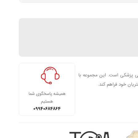
فی پزشکی است. این مجموعه با
ریان خود فراهم کند.
همیشه پاسخگوی شما
هستیم
09940684864