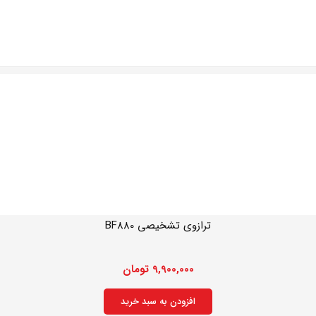
ترازوی تشخیصی BF880
9,900,000
تومان
افزودن به سبد خرید