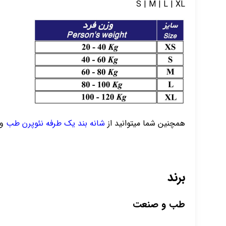
S | M | L | XL
همچنین شما میتوانید از
شانه بند یک طرفه نئوپرن
طب
و
برند
طب و صنعت