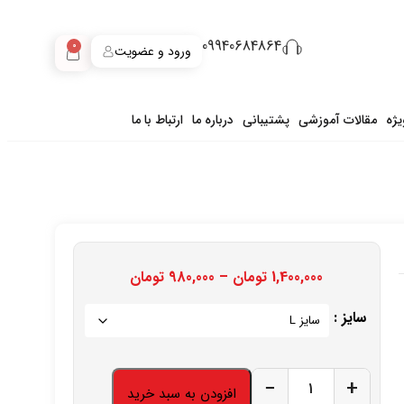
09940684864
0
ورود و عضویت
ژه
مقالات آموزشی
پشتیبانی
درباره ما
ارتباط با ما
1,400,000
تومان
–
980,000
تومان
سایز :
−
+
افزودن به سبد خرید