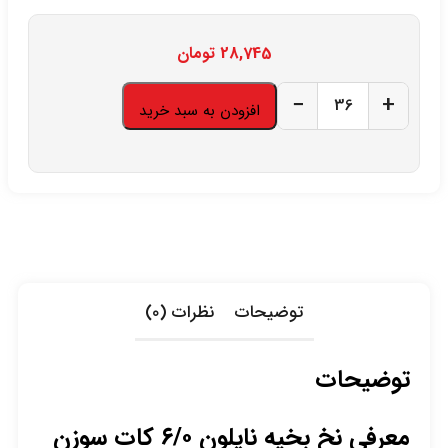
28,745
تومان
−
+
افزودن به سبد خرید
توضیحات
نظرات (0)
توضیحات
معرفی نخ بخیه نایلون ۶/۰ کات سوزن