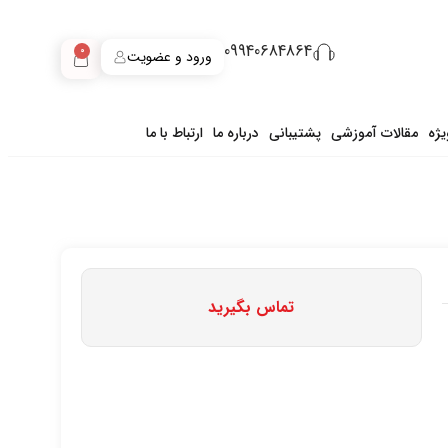
09940684864
0
ورود و عضویت
ژه
مقالات آموزشی
پشتیبانی
درباره ما
ارتباط با ما
تماس بگیرید