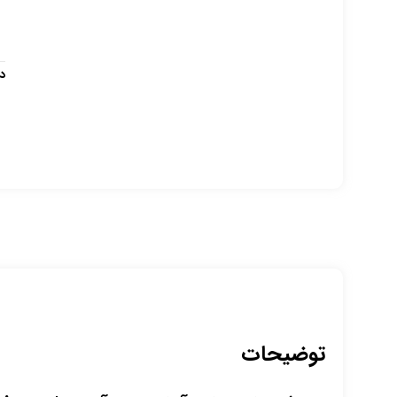
د
توضیحات