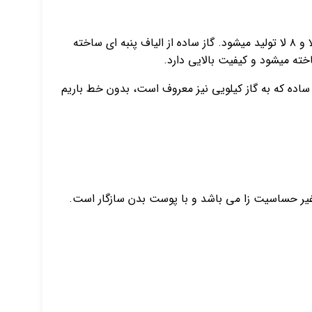
گاز طبی غیر استریل سروش ۴۰۰ گرمی از سری محصولات شرکت آریا سروش سپاهان میباشد‌ . این محصول در انواع گاز های ۱۶ لا و ۸ لا تولید میشود. گاز ساده از الیاف پنبه ای ساخته
 ساده که به گاز کیلویی نیز معروف است، بدون خط باریم