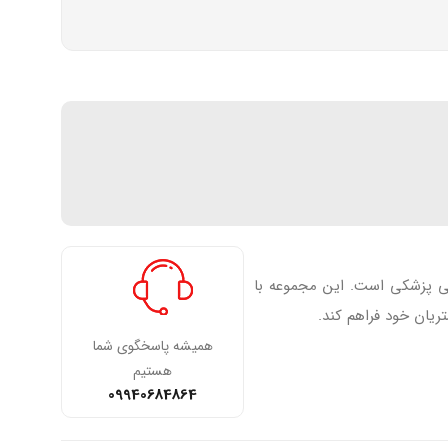
فی پزشکی است. این مجموعه با
ریان خود فراهم کند.
همیشه پاسخگوی شما
هستیم
09940684864