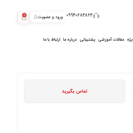
09940684864
0
ورود و عضویت
ژه
مقالات آموزشی
پشتیبانی
درباره ما
ارتباط با ما
تماس بگیرید