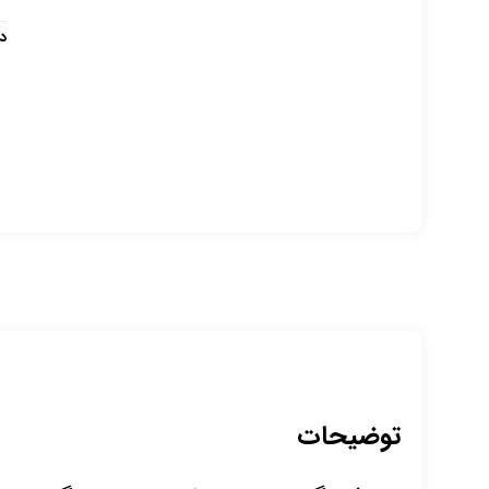
د
توضیحات